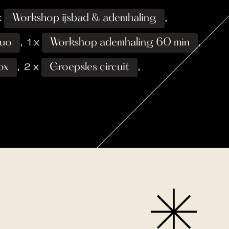
x
Workshop ijsbad & ademhaling
,
duo
,
1 x
Workshop ademhaling 60 min
,
ox
,
2 x
Groepsles circuit
,