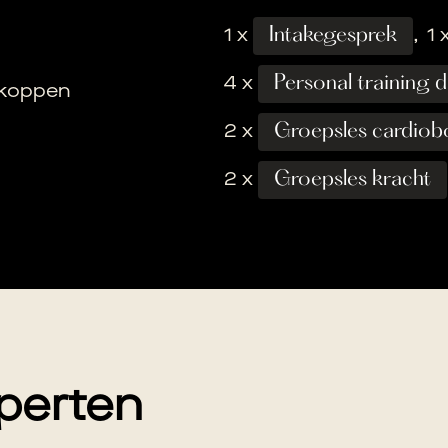
1 x
Intakegesprek
,
1 
4 x
Personal training 
 koppen
2 x
Groepsles cardiob
2 x
Groepsles kracht
perten