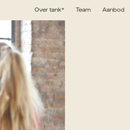
Over tank*
Team
Aanbod
liever in gezelschap?
voor jou. Tijdens dit
 Je sport deels in groep,
l trainer en je volgt
gezonder te worden