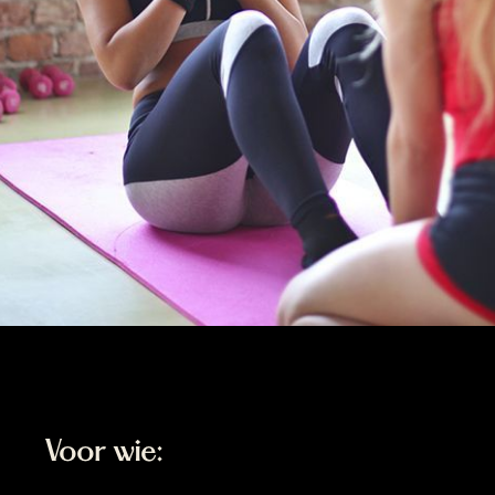
Variatie in groepslessen
Duo-begeleiding door onze personal tr
340
Boek een intake session
€
Prijs per persoon, op basis van 2 deelnemers.
Voor wie: