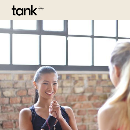
Friends fit and fun
Vind je maar moeilijk motivatie of sport je 
Dan is ons "Friends fit and fun"- traject iets 
traject sport je met een vriend of vriendin.
je gaat als duo aan de slag met onze persona
samen leerrijke workshops.
Start als duo een traject om fitter en 
Motivatie gegarandeerd