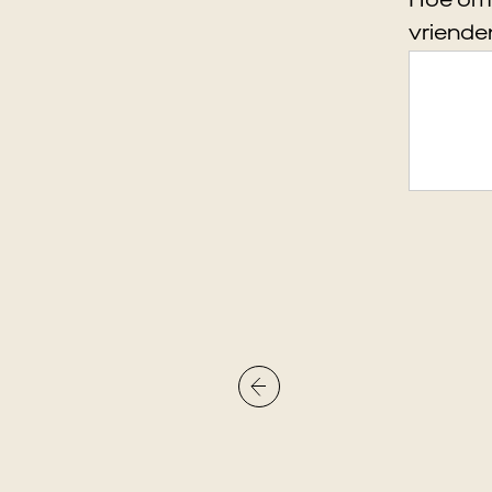
Hoe omsc
vriende