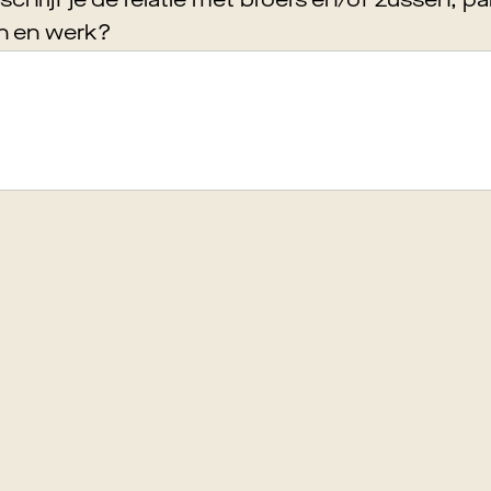
hrijf je de relatie met broers en/of zussen, pa
n en werk?