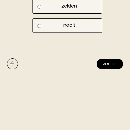
zelden
nooit